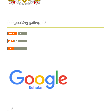
ᲛᲘᲛᲓᲘᲜᲐᲠᲔ ᲒᲐᲛᲝᲪᲔᲛᲐ
ᲔᲜᲐ